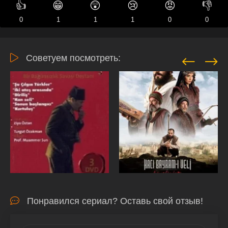
👍
😁
😲
😢
😡
👎
0
1
1
1
0
0
Советуем посмотреть:
Понравился сериал? Оставь свой отзыв!