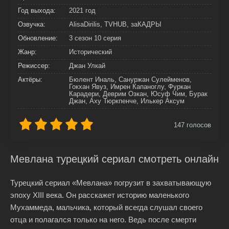
Год выхода:
2021 год
Озвучка:
AlisaDirilis, TVHUB, заКАДРЫ
Обновление:
3 сезон 10 серия
Жанр:
Исторический
Режиссер:
Джан Улкай
Актёры:
Бюлент Иналь, Сануржан Сулейменов,
Гокхан Явуз, Имрен Капаноглу, Фуркан
Карадери, Деврим Озкан, Юсуф Чим, Бурак
Джан, Аху Тюркпенче, Илькер Аксум
147
голосов
Мевлана турецкий сериал смотреть онлайн
Турецкий сериал «Мевлана» погрузит в захватывающую
эпоху XIII века. Он расскажет историю маленького
Мухаммеда, мальчика, который всегда слушал своего
отца и полагался только на него. Ведь после смерти