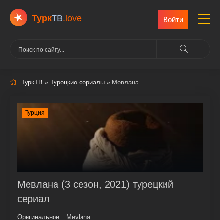
Турк
ТВ
.love
Войти
ТуркТВ
»
Турецкие сериалы
» Мевлана
Турция
Мевлана (3 сезон, 2021) турецкий
сериал
Оригинальное:
Mevlana