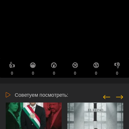
👍
😁
😲
😢
😡
👎
0
0
0
0
0
0
Советуем посмотреть: