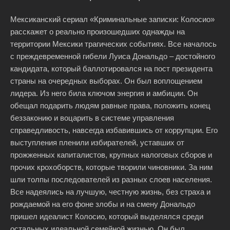
Мексиканский сериал «Криминальные записки: Колосио»
расскажет о реально произошедших однажды на
территории Мексики трагических событиях. Все началось
с преждевременной гибели Луиса Дональдо – достойного
кандидата, который баллотировался на пост президента
страны на очередных выборах. Он был воплощением
лидера. Из него била ключом энергия и амбиции. Он
обещал подарить людям равные права, положить конец
беззаконию и воцарить в системе управления
справедливость, навсегда избавившись от коррупции. Его
выступления пленили избирателей, уставших от
прожженных капиталистов, крупных налоговых сборов и
прочих крохоборств, которые творили чиновники. За ним
шли толпы последователей из разных слоев населения.
Все надеялись на лучшую, честную жизнь, без страха и
рождаемой на его фоне злобы и на смену Дональдо
пришел идеалист Колосио, который выделялся среди
остальных идеальной семейной жизнью. Он был