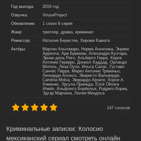
Год выхода:
2019 год
Озвучка:
ViruseProject
Обновление:
1 сезон 8 серия
Жанр:
триллер, драма, криминал
Режиссер:
Наталия Беристен, Хироми Камата
Актёры:
Мартин Альтомаро, Норма Анхелика, Энрике
Арреола, Ари Брикман, Алехандро Куэтара,
Эрнан дель Риго, Альберто Герра, Хорхе
Антонио Герерро, Дэниэл Хаддад, Орландо
Могель, Лиза Оуэн, Ильса Салас, Густаво
Санчес Парра, Марко Антонио Тревиньо,
Леонардо Алонсо, Эваристо Вальверде,
Carolina Molva, Эверардо Арзате, Хорхе А.
Хименес, Урсула Принеда, Erick Olivera
Ahedo, Альфонсо Борболья, Родриго Кориа,
Эдгар Марчена, Лилия Мендоса
147
голосов
Криминальные записки: Колосио
мексиканский сериал смотреть онлайн