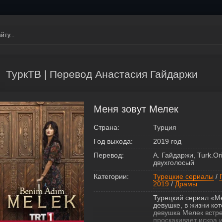
ТуркТВ | Перевод Анастасия Гайдаржи
Меня зовут Мелек
Страна:
Турция
Год выхода:
2019 год
Перевод:
А. Гайдаржи, Turk.Or
двухголосый
Категории:
Турецкие сериалы
/
2019
/
Драмы
Турецкий сериал «М
девушке, в жизни к
девушка Мелек встр
проскакивает искра и