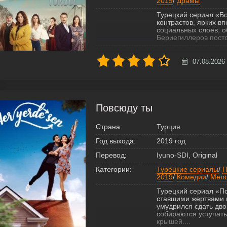
2019
/
Драмы
Турецкий сериал «Бо
контрастов, ярких в
социальных слоев, о
Бериегиллеров посто
07.08.2026
Повсюду ты
Страна:
Турция
Год выхода:
2019 год
Перевод:
Iyuno-SDI, Original
Категории:
Турецкие сериалы
/
П
2019
/
Комедии
/
Мел
Турецкий сериал «П
ставшими жертвами 
умудрился сдать дво
собираются уступать
крышей....