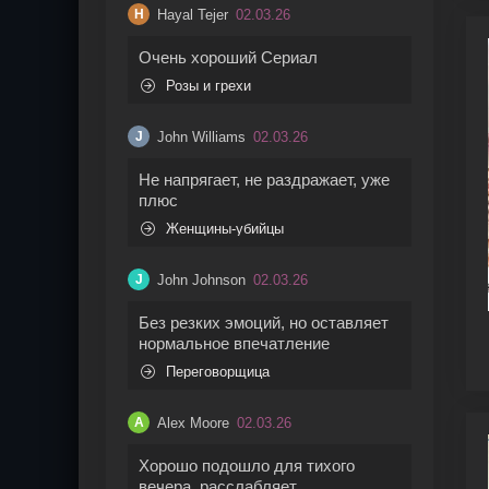
Hayal Tejer
02.03.26
H
Очень хороший Сериал
Розы и грехи
John Williams
02.03.26
J
Не напрягает, не раздражает, уже
плюс
Женщины-убийцы
John Johnson
02.03.26
J
Без резких эмоций, но оставляет
нормальное впечатление
Переговорщица
Alex Moore
02.03.26
A
Хорошо подошло для тихого
вечера, расслабляет