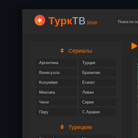
Турк
ТВ
.love
Сериалы
Аргентина
Турция
Венесуэла
Бразилия
Колумбия
Египет
Мексика
Ливан
Чили
Сирия
Перу
С.Аравия
Турецкие