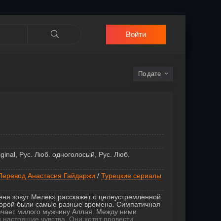
Войти
дате
iginal, Рус. Люб. одноголосый, Рус. Люб.
Перевод Анастасия Гайдаржи
/
Турецкие сериалы
еня зовут Мелек» расскажет о целеустремленной
оторой были самые разные времена. Симпатичная
ечает милого мужчину Аллая. Между ними
 настоящие чувства. Они хотят провести....