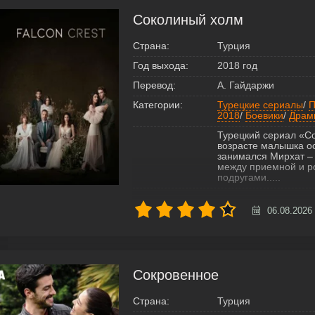
Соколиный холм
Страна:
Турция
Год выхода:
2018 год
Перевод:
А. Гайдаржи
Категории:
Турецкие сериалы
/
П
2018
/
Боевики
/
Драм
Турецкий сериал «С
возрасте малышка о
занимался Мирхат – 
между приемной и р
подругами.....
06.08.2026
Сокровенное
Страна:
Турция