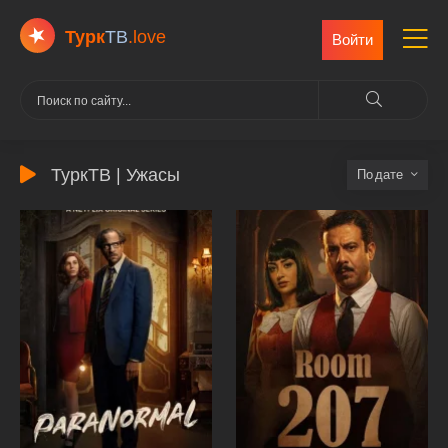
Турк
ТВ
.love
Войти
ТуркТВ | Ужасы
дате