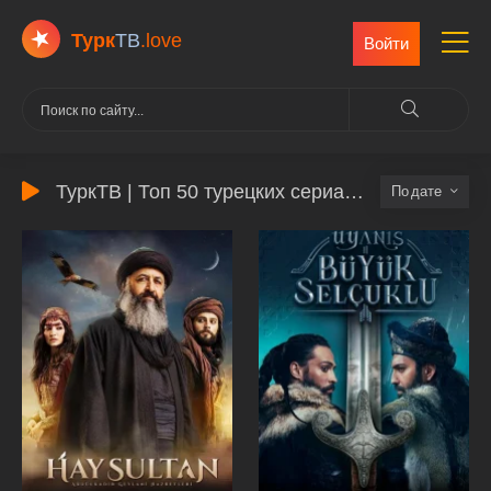
Турк
ТВ
.love
Войти
ТуркТВ | Топ 50 турецких сериалов
дате